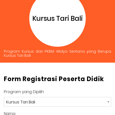
Kursus Tari Bali
Program Kursus dari PKBM Widya Sentana yang Berupa
Kursus Tari Bali
Form Registrasi Peserta Didik
Program yang Dipilih
Kursus Tari Bali
Nama