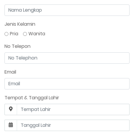
Jenis Kelamin
Pria
Wanita
No Telepon
Email
Tempat & Tanggal Lahir