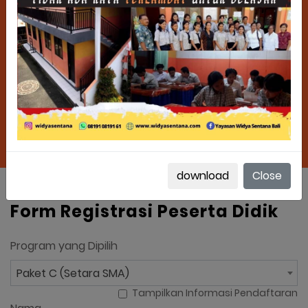
Paket C
(Setara SMA)
Jalur pendidikan nonformal yang berupa kelompok
belajar (kejar) setara SMA
download
Close
Form Registrasi Peserta Didik
Program yang Dipilih
Paket C (Setara SMA)
Tampilkan Informasi Pendaftaran